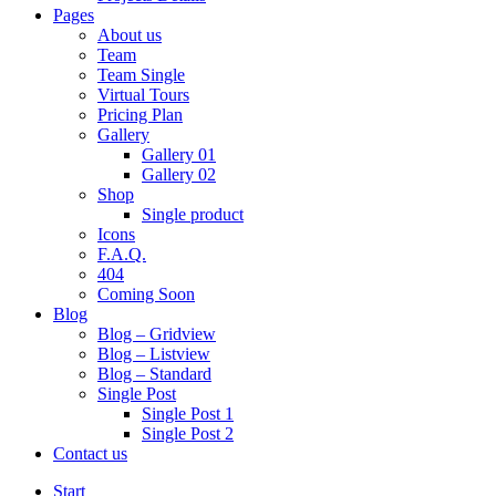
Pages
About us
Team
Team Single
Virtual Tours
Pricing Plan
Gallery
Gallery 01
Gallery 02
Shop
Single product
Icons
F.A.Q.
404
Coming Soon
Blog
Blog – Gridview
Blog – Listview
Blog – Standard
Single Post
Single Post 1
Single Post 2
Contact us
Start