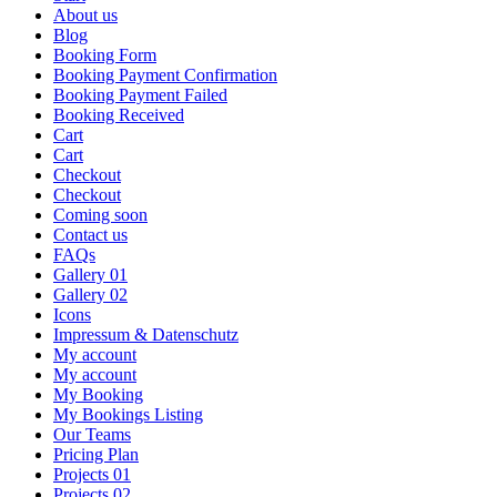
About us
Blog
Booking Form
Booking Payment Confirmation
Booking Payment Failed
Booking Received
Cart
Cart
Checkout
Checkout
Coming soon
Contact us
FAQs
Gallery 01
Gallery 02
Icons
Impressum & Datenschutz
My account
My account
My Booking
My Bookings Listing
Our Teams
Pricing Plan
Projects 01
Projects 02