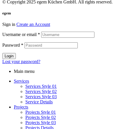
© Copyright 2025 egem Küchen GmbH. All rights reserved.
egem
Sign in
Create an Account
Username or email
*
Password
*
Login
Lost your password?
Main menu
Services
Services Style 01
Services Style 02
Services Style 03
Service Details
Projects
Projects Style 01
Projects Style 02
Projects Style 03
Projects Details